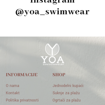
Instagram
@yoa_swimwear
INFORMACIJE
SHOP
O nama
Jednodelni kupaći
Kontakt
Suknje za plažu
Politika privatnosti
Ogrtači za plažu