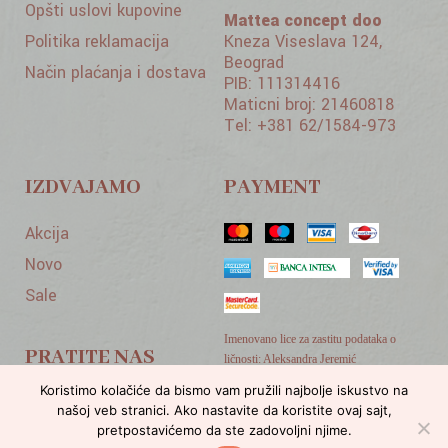
Opšti uslovi kupovine
Mattea concept doo
Politika reklamacija
Kneza Viseslava 124,
Beograd
Način plaćanja i dostava
PIB: 111314416
Maticni broj: 21460818
Tel: +381 62/1584-973
IZDVAJAMO
PAYMENT
Akcija
Novo
Sale
Imenovano lice za zastitu podataka o
PRATITE NAS
ličnosti: Aleksandra Jeremić
mail: officialmatteayoa@gmail.com
Koristimo kolačiće da bismo vam pružili najbolje iskustvo na
našoj veb stranici. Ako nastavite da koristite ovaj sajt,
pretpostavićemo da ste zadovoljni njime.
Developed by
Cubes