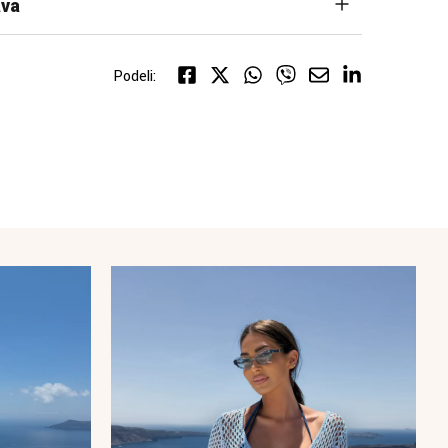
va
Podeli: