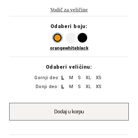
Vodič za veličine
Odaberi boju:
orange
white
black
Odaberi veličinu:
Gornji deo:
L
M
S
XL
XS
Donji deo:
L
M
S
XL
XS
Dodaj u korpu