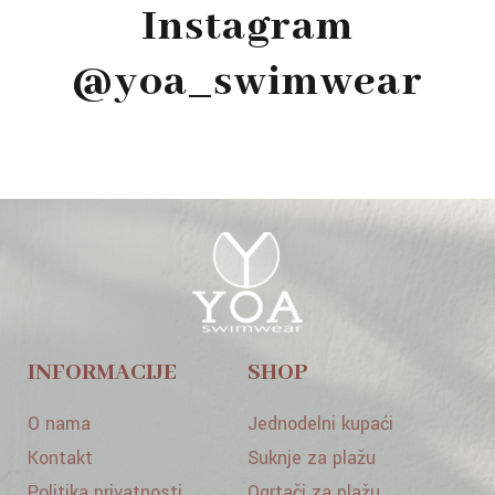
Instagram
@yoa_swimwear
INFORMACIJE
SHOP
O nama
Jednodelni kupaći
Kontakt
Suknje za plažu
Politika privatnosti
Ogrtači za plažu