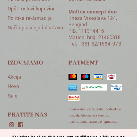
Opšti uslovi kupovine
Mattea concept doo
Politika reklamacija
Kneza Viseslava 124,
Beograd
Način plaćanja i dostava
PIB: 111314416
Maticni broj: 21460818
Tel: +381 62/1584-973
IZDVAJAMO
PAYMENT
Akcija
Novo
Sale
Imenovano lice za zastitu podataka o
PRATITE NAS
ličnosti: Aleksandra Jeremić
mail: officialmatteayoa@gmail.com