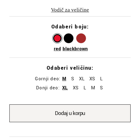
Vodič za veličine
Odaberi boju:
red
black
brown
Odaberi veličinu:
Gornji deo:
M
S
XL
XS
L
Donji deo:
XL
XS
L
M
S
Dodaj u korpu