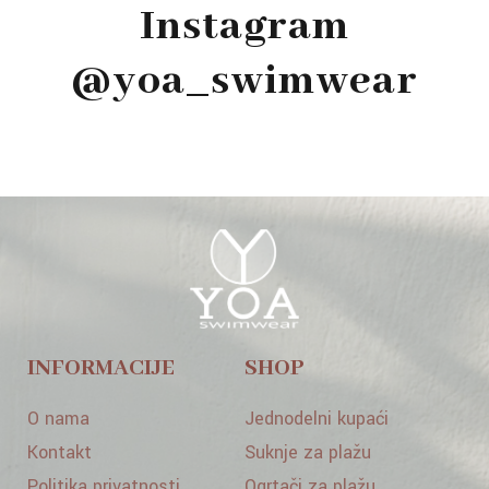
Instagram
@yoa_swimwear
INFORMACIJE
SHOP
O nama
Jednodelni kupaći
Kontakt
Suknje za plažu
Politika privatnosti
Ogrtači za plažu