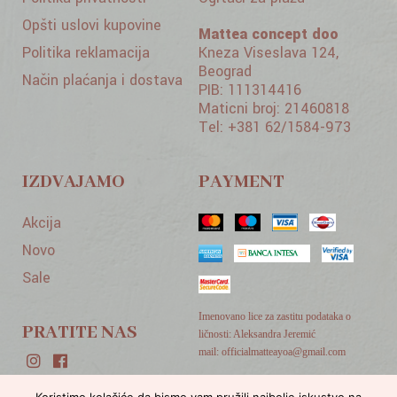
Opšti uslovi kupovine
Mattea concept doo
Politika reklamacija
Kneza Viseslava 124,
Beograd
Način plaćanja i dostava
PIB: 111314416
Maticni broj: 21460818
Tel: +381 62/1584-973
IZDVAJAMO
PAYMENT
Akcija
Novo
Sale
Imenovano lice za zastitu podataka o
PRATITE NAS
ličnosti: Aleksandra Jeremić
mail: officialmatteayoa@gmail.com