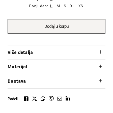
Donji deo:
L
M
S
XL
XS
Dodaj u korpu
Više detalja
Materijal
Dostava
Podeli: