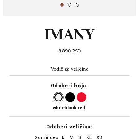
IMANY
8.890
RSD
Vodič za veličine
Odaberi boju:
white
black
red
Odaberi veličinu:
Gornji deo:
L
M
S
XL
XS