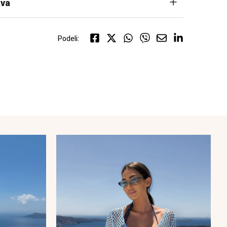
va
Podeli: