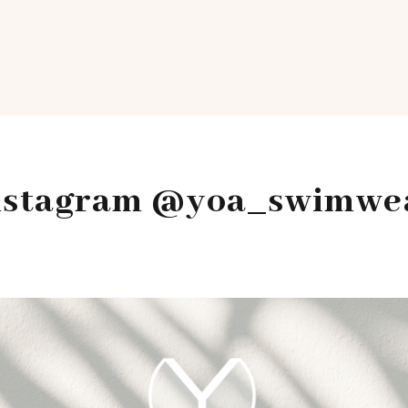
nstagram @yoa_swimwe