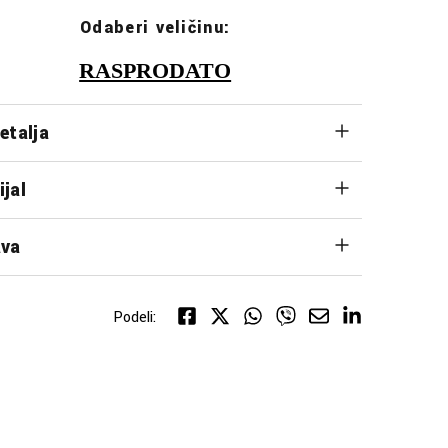
Odaberi veličinu:
RASPRODATO
etalja
ijal
va
Podeli: