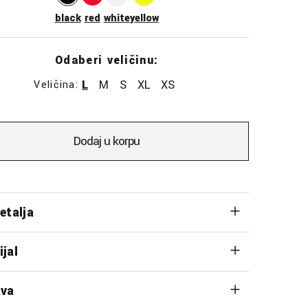
black
red
white
yellow
Odaberi veličinu:
L
M
S
XL
XS
Veličina:
Dodaj u korpu
etalja
ijal
va