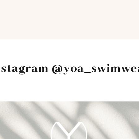
nstagram @yoa_swimwe