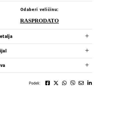
Odaberi veličinu:
RASPRODATO
etalja
ijal
va
Podeli: