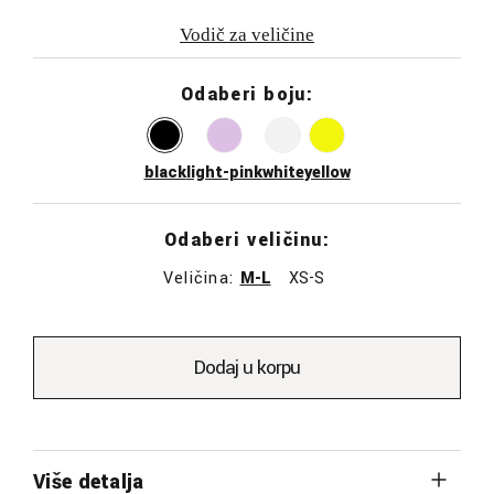
Vodič za veličine
Odaberi boju:
black
light-pink
white
yellow
Odaberi veličinu:
Veličina:
M-L
XS-S
Dodaj u korpu
Više detalja