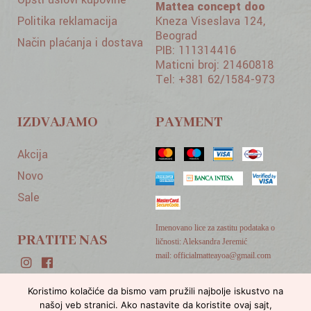
Mattea concept doo
Politika reklamacija
Kneza Viseslava 124,
Beograd
Način plaćanja i dostava
PIB: 111314416
Maticni broj: 21460818
Tel: +381 62/1584-973
IZDVAJAMO
PAYMENT
Akcija
Novo
Sale
Imenovano lice za zastitu podataka o
PRATITE NAS
ličnosti: Aleksandra Jeremić
mail: officialmatteayoa@gmail.com
Koristimo kolačiće da bismo vam pružili najbolje iskustvo na
Developed by
Cubes
našoj veb stranici. Ako nastavite da koristite ovaj sajt,