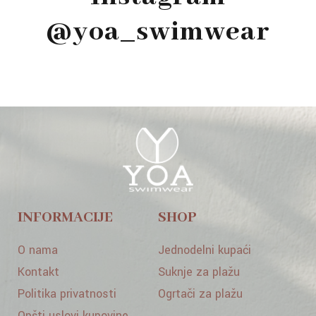
@yoa_swimwear
INFORMACIJE
SHOP
O nama
Jednodelni kupaći
Kontakt
Suknje za plažu
Politika privatnosti
Ogrtači za plažu
Opšti uslovi kupovine